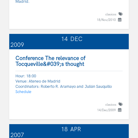
Madrid.
clasicos
18/Nov/2010
14
DEC
2009
Conference The relevance of
Tocqueville&#039;s thought
Hour: 18:00
Venue: Ateneo de Madrid
Coordinators: Roberto R. Aramayo and Julián Sauquillo
Schedule
clasicos
14/Dec/2009
18
APR
2007