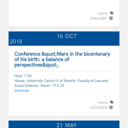
clasicos
10/Nov/2021
16
OCT
2018
Conference &quot;Marx in the bicentenary
of his birth: a balance of
perspectives&quot;.
Hour: 7:30
Venue: University Carlos III of Madrid. Faculty of Law and
Social Sciences. Room: 17.2.75
Schedule
clasicos
16/Oct/2018
21
MAY