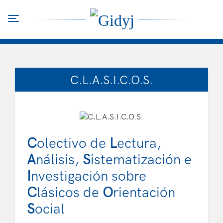
Skip
to
Toggle navigation
main
content
C.L.A.S.I.C.O.S.
C
olectivo de
L
ectura,
A
nálisis,
S
istematización e
I
nvestigación sobre
C
lásicos de
O
rientación
S
ocial