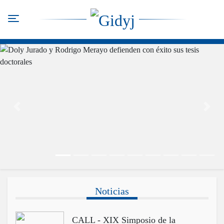
Pasar
al
Toggle navigation
contenido
principal
Anterior
Sigui
Noticias
CALL - XIX Simposio de la