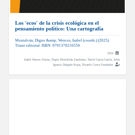
Los 'ecos' de la crisis ecológica en el
pensamiento político: Una cartografía
Montalván, Digno &amp; Wences, Isabel (coords.) (2025).
Tirant editorial. ISBN: 9791370216559.
2026
Isabel Wences Simon
,
Digno Montalván Zambrano
,
David García García
,
Jesús
Ignacio Delgado Rojas
,
Ricardo Cueva Fernández