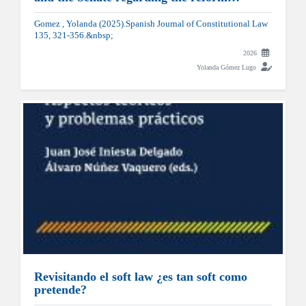
Gomez , Yolanda (2025).Spanish Journal of Constitutional Law
135, 321-356.&nbsp;
2026
Yolanda Gómez Lugo
Revisitando el soft law ¿es tan soft como
pretende?