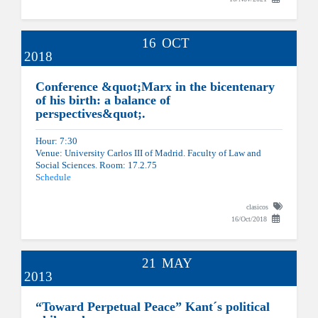
16
OCT
2018
Conference &quot;Marx in the bicentenary
of his birth: a balance of
perspectives&quot;.
Hour: 7:30
Venue: University Carlos III of Madrid. Faculty of Law and
Social Sciences. Room: 17.2.75
Schedule
clasicos
16/Oct/2018
21
MAY
2013
“Toward Perpetual Peace” Kant´s political