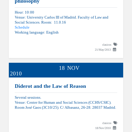
philosophy
Hour: 10:00
Venue: University Carlos III of Madrid. Faculty of Law and
Social Sciences. Room: 11.0.16
Schedule
Working language: English
clasicos
21/May/2013
18
NOV
2010
Diderot and the Law of Reason
Several sessions.
Venue: Center for Human and Social Sciences (CCHS/CSIC).
Room José Gaos (3C10/25). C/ Albasanz, 26-28. 28037 Madrid.
clasicos
18/Nov/2010