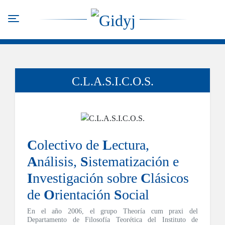
Skip
to
Toggle navigation
main
content
C.L.A.S.I.C.O.S.
C
olectivo de
L
ectura,
A
nálisis,
S
istematización e
I
nvestigación sobre
C
lásicos
de
O
rientación
S
ocial
En el año 2006, el grupo
Theoría cum praxi
del
Departamento de Filosofía Teorética del Instituto de