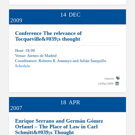
14
DEC
2009
Conference The relevance of
Tocqueville&#039;s thought
Hour: 18:00
Venue: Ateneo de Madrid
Coordinators: Roberto R. Aramayo and Julián Sauquillo
Schedule
clasicos
14/Dec/2009
18
APR
2007
Enrique Serrano and Germán Gómez
Orfanel – The Place of Law in Carl
Schmitt&#039;s Thought