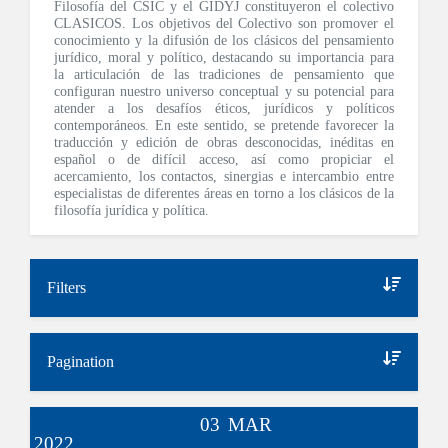
Filosofía del CSIC y el GIDYJ constituyeron el colectivo
CLASICOS. Los objetivos del Colectivo son promover el
conocimiento y la difusión de los clásicos del pensamiento
jurídico, moral y político, destacando su importancia para
la articulación de las tradiciones de pensamiento que
configuran nuestro universo conceptual y su potencial para
atender a los desafíos éticos, jurídicos y políticos
contemporáneos. En este sentido, se pretende favorecer la
traducción y edición de obras desconocidas, inéditas en
español o de difícil acceso, así como propiciar el
acercamiento, los contactos, sinergias e intercambio entre
especialistas de diferentes áreas en torno a los clásicos de la
filosofía jurídica y política.
Filters
Pagination
03
MAR
2022