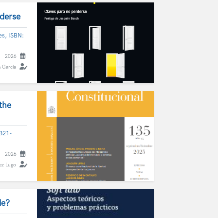
rderse
es, ISBN:
2026
a García
the
 321-
2026
ez Lugo
de?