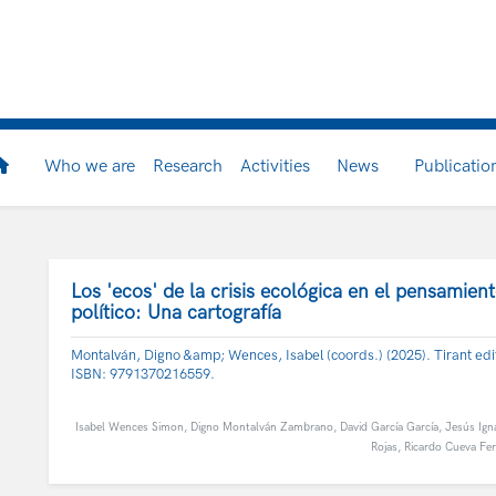
Who we are
Research
Activities
News
Publicatio
Los 'ecos' de la crisis ecológica en el pensamien
político: Una cartografía
Montalván, Digno &amp; Wences, Isabel (coords.) (2025). Tirant edit
ISBN: 9791370216559.
Isabel Wences Simon
,
Digno Montalván Zambrano
,
David García García
,
Jesús Ign
Rojas
,
Ricardo Cueva Fe