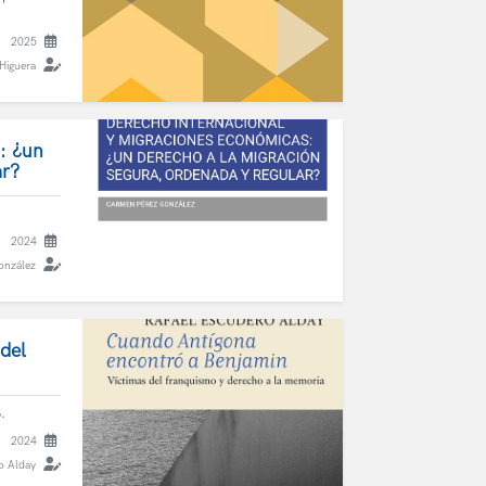
2025
Higuera
: ¿un
ar?
2024
onzález
del
.
2024
o Alday