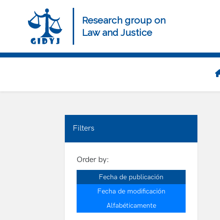
Skip
to
Research group on
main
Law and Justice
content
Navegación
principal
Filters
Order by:
Fecha de publicación
Fecha de modificación
Alfabéticamente