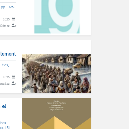
 pp. 162-
2025
 Gómez
ulement
ities,
2025
onzález
 el
chos
pp. 151-