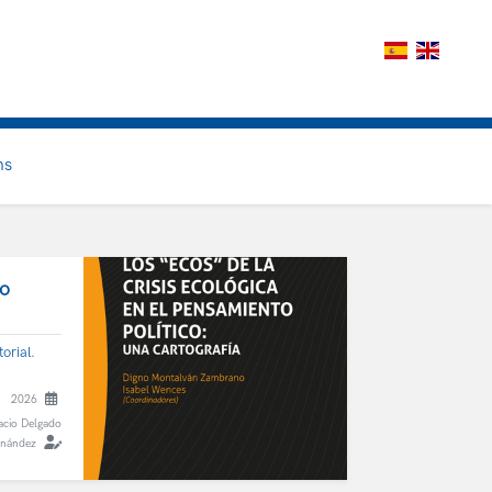
ns
to
orial.
2026
acio Delgado
rnández