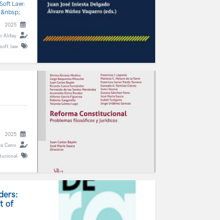
 Soft Law:
s.&nbsp;
2025
o Alday
soft law
2025
ca Cano
tucional
ders:
t of