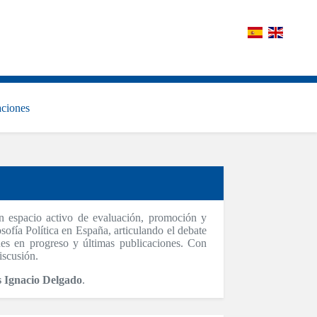
aciones
 espacio activo de evaluación, promoción y
osofía Política en España, articulando el debate
nes en progreso y últimas publicaciones. Con
discusión.
s Ignacio Delgado
.