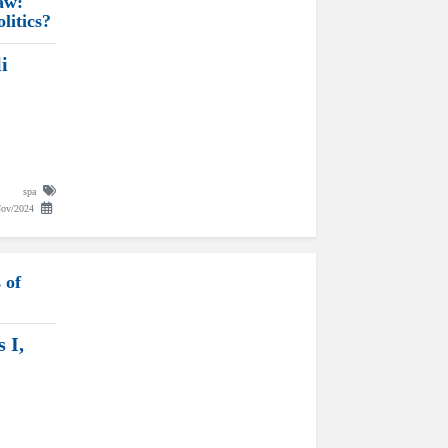
aw:
litics?
i
spa
Nov/2024
 of
 I,