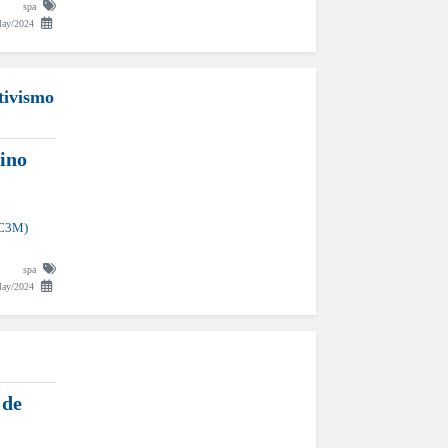
spa
ay/2024
tivismo
ino
UC3M)
spa
ay/2024
 de