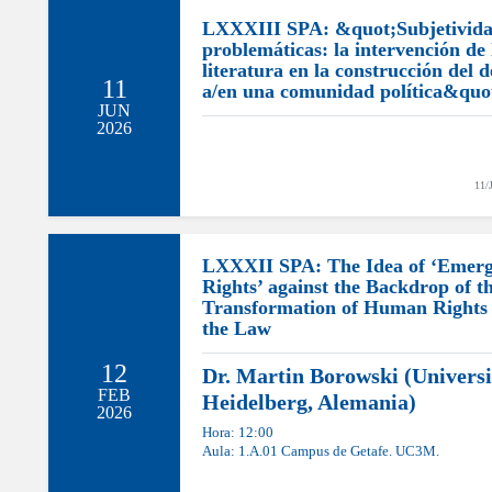
LXXXIII SPA: &quot;Subjetivida
problemáticas: la intervención de 
literatura en la construcción del 
11
a/en una comunidad política&quo
JUN
2026
11/
LXXXII SPA: The Idea of ‘Emerg
Rights’ against the Backdrop of t
Transformation of Human Rights 
the Law
12
Dr. Martin Borowski (Universi
FEB
Heidelberg, Alemania)
2026
Hora: 12:00
Aula: 1.A.01 Campus de Getafe. UC3M.