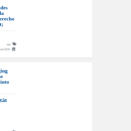
des
la
derecho
t;
spa
Jun/2026
ing
he
into
tät