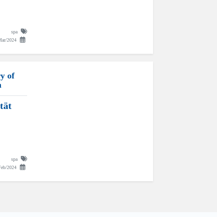
spa
Mar/2024
y of
n
tät
spa
Feb/2024