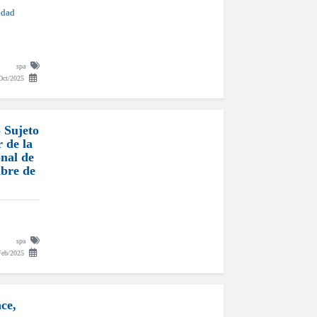
idad
spa
Oct/2025
 Sujeto
 de la
onal de
mbre de
spa
Feb/2025
ce,