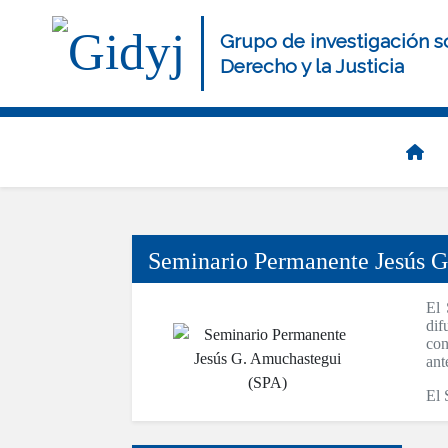
Pasar
al
Grupo de investigación s
contenido
Derecho y la Justicia
principal
Navegación
principal
Seminario Permanente Jesús G
El 
dif
con
ant
El 