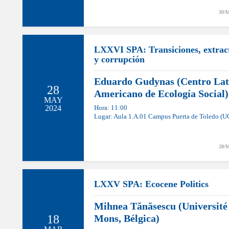
30/M
LXXVI SPA: Transiciones, extrac
y corrupción
Eduardo Gudynas (Centro Lat
28
Americano de Ecología Social)
MAY
2024
Hora: 11:00
Lugar: Aula 1.A.01 Campus Puerta de Toledo (
28/M
LXXV SPA: Ecocene Politics
Mihnea Tănăsescu (Université
18
Mons, Bélgica)