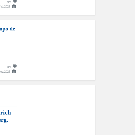
spa
Feb/2026
mpo de
spa
Nov/2025
rich-
rg,