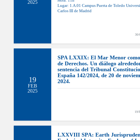
Hora: 11h
2025
Lugar: 1.A.01 Campus Puerta de Toledo Univers
Carlos III de Madrid
30/
SPA LXXIX: El Mar Menor como
de Derechos. Un diálogo alrededor
sentencia del Tribunal Constituci
España 142/2024, de 20 de novie
19
2024.
FEB
2025
19/
LXXVIII SPA: Earth Jurispruden