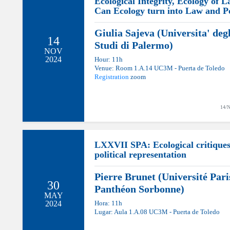
Ecological Integrity, Ecology of L
Can Ecology turn into Law and Po
Giulia Sajeva (Universita' degl
14
Studi di Palermo)
NOV
2024
Hour: 11h
Venue: Room 1.A.14 UC3M - Puerta de Toledo
Registration
zoom
14/
LXXVII SPA: Ecological critiques
political representation
Pierre Brunet (Université Paris
30
Panthéon Sorbonne)
MAY
2024
Hora: 11h
Lugar: Aula 1.A.08 UC3M - Puerta de Toledo