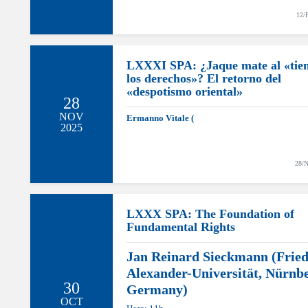
12/
LXXXI SPA: ¿Jaque mate al «tie
los derechos»? El retorno del
«despotismo oriental»
28
NOV
Ermanno Vitale (
2025
28/
LXXX SPA: The Foundation of
Fundamental Rights
Jan Reinard Sieckmann (Fried
Alexander-Universität, Nürnbe
30
Germany)
OCT