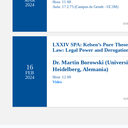
MAR
Hora: 11:00
2024
Aula: 17.2.75 (Campus de Getafe - UC3M)
18/
LXXIV SPA: Kelsen’s Pure Theor
Law: Legal Power and Derogatio
Dr. Martin Borowski (Universi
16
Heidelberg, Alemania)
FEB
2024
Hora: 12:00
Video
16/