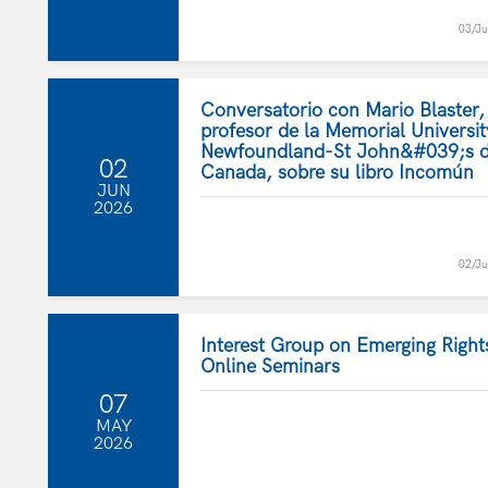
03/J
Conversatorio con Mario Blaster,
profesor de la Memorial Universit
Newfoundland-St John&#039;s 
02
Canada, sobre su libro Incomún
JUN
2026
02/J
Interest Group on Emerging Rights
Online Seminars
07
MAY
2026