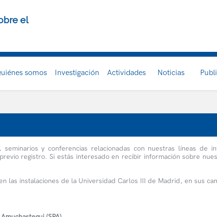
obre el
uiénes somos
Investigación
Actividades
Noticias
Publ
seminarios y conferencias relacionadas con nuestras líneas de in
ca previo registro. Si estás interesado en recibir información sobre nu
en las instalaciones de la Universidad Carlos III de Madrid, en sus c
 Amuchastegui (SPA)