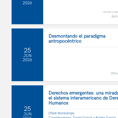
2026
cursos y w
06/J
Desmontando el paradigma
antropocéntrico
25
JUN
2026
25/J
Derechos emergentes: una mirad
el sistema interamericano de Der
Humanos
25
Oñati Workshops.
JUN
Coordinadores: David García y Rubén García