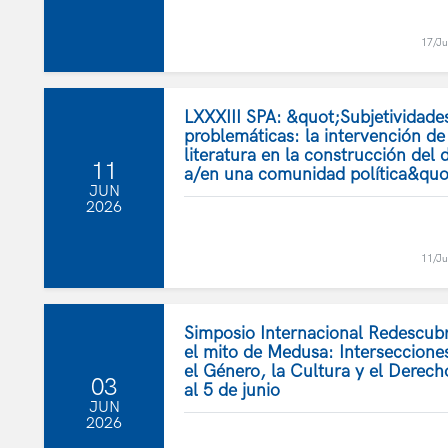
17/J
LXXXIII SPA: &quot;Subjetividade
problemáticas: la intervención de
literatura en la construcción del
11
a/en una comunidad política&quo
JUN
2026
11/J
Simposio Internacional Redescub
el mito de Medusa: Interseccione
el Género, la Cultura y el Derech
03
al 5 de junio
JUN
2026