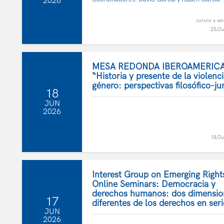
2026
cursos y w
25/J
MESA REDONDA IBEROAMERIC
“Historia y presente de la violenc
género: perspectivas filosófico-ju
18
JUN
2026
18/J
Interest Group on Emerging Rights
Online Seminars: Democracia y
derechos humanos: dos dimensio
17
diferentes de los derechos en ser
JUN
2026