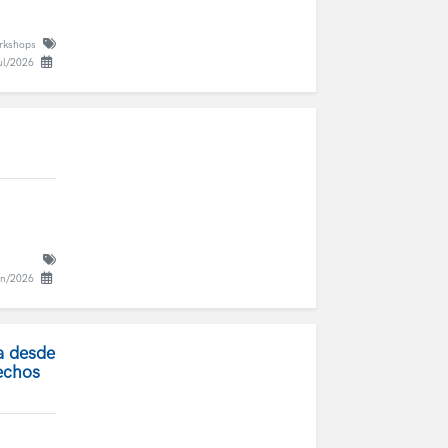
orkshops
ul/2026
un/2026
a desde
echos