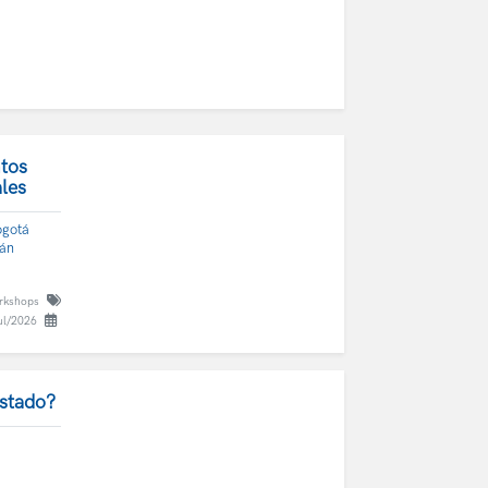
tos
les
ogotá
ván
orkshops
ul/2026
Estado?