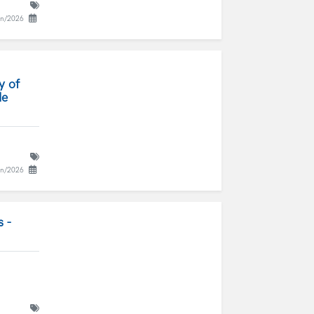
un/2026
y of
de
un/2026
 -