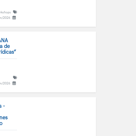
orkshops
un/2026
ANA
ia de
rídicas”
un/2026
 -
nes
io