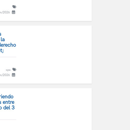
un/2026
s
 la
 derecho
t;
spa
un/2026
riendo
s entre
o del 3