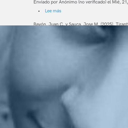
Enviado por
Anónimo (no verificado)
el
Mié, 21
Lee más
sobre
Reforma
Constitucional.
Bayón, Juan C. y Sauca, Jose M. (2025). Tira
Problemas
filosóficos
y
jurídicos