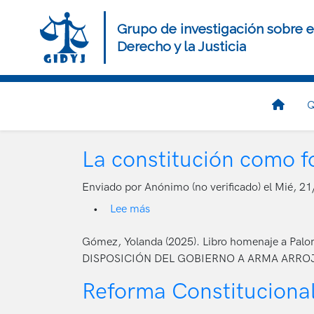
Pasar
al
Grupo de investigación sobre e
contenido
Derecho y la Justicia
principal
Navegación
Q
principal
La constitución como 
Enviado por
Anónimo (no verificado)
el
Mié, 21
Lee más
sobre
La
constitución
Gómez, Yolanda (2025). Libro homenaje a P
como
DISPOSICIÓN DEL GOBIERNO A ARMA ARROJ
forma
Reforma Constitucional.
de
democracia