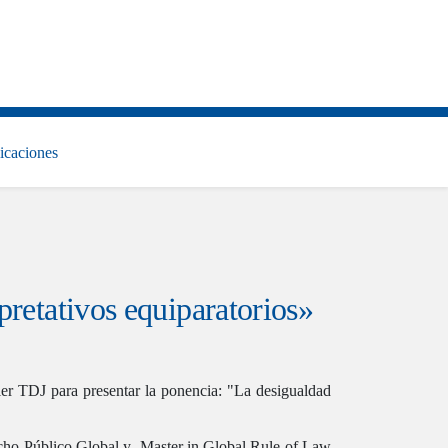
icaciones
pretativos equiparatorios»
ller TDJ para presentar la ponencia: "La desigualdad
echo Público Global y Master in Global Rule of Law