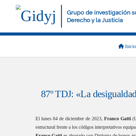
Pasar
al
Grupo de investigación s
contenido
Derecho y la Justicia
principal
Navegación
Inicio
principal
87º TDJ: «La desigualdad 
El lunes 04 de diciembre de 2023,
Franco Gatti
(
estructural frente a los códigos interpretativos equipa
Franco Gatti
es abogado con Diploma de honor, po